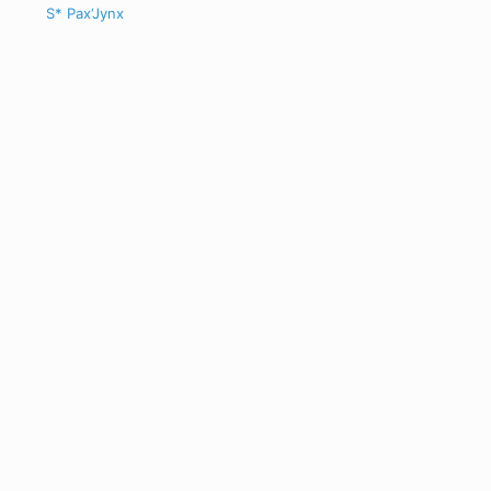
S* Pax‘Jynx