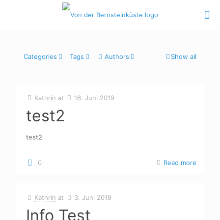
Categories
Tags
Authors
Show all
Kathrin
at
16. Juni 2019
test2
test2
0
Read more
Kathrin
at
3. Juni 2019
Info Test